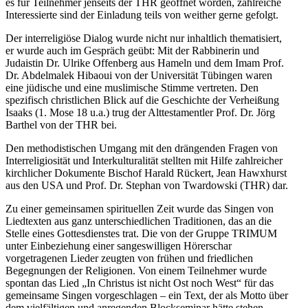
es für Teilnehmer jenseits der THR geöffnet worden, zahlreiche
Interessierte sind der Einladung teils von weither gerne gefolgt.
Der interreligiöse Dialog wurde nicht nur inhaltlich thematisiert,
er wurde auch im Gespräch geübt: Mit der Rabbinerin und
Judaistin Dr. Ulrike Offenberg aus Hameln und dem Imam Prof.
Dr. Abdelmalek Hibaoui von der Universität Tübingen waren
eine jüdische und eine muslimische Stimme vertreten. Den
spezifisch christlichen Blick auf die Geschichte der Verheißung
Isaaks (1. Mose 18 u.a.) trug der Alttestamentler Prof. Dr. Jörg
Barthel von der THR bei.
Den methodistischen Umgang mit den drängenden Fragen von
Interreligiosität und Interkulturalität stellten mit Hilfe zahlreicher
kirchlicher Dokumente Bischof Harald Rückert, Jean Hawxhurst
aus den USA und Prof. Dr. Stephan von Twardowski (THR) dar.
Zu einer gemeinsamen spirituellen Zeit wurde das Singen von
Liedtexten aus ganz unterschiedlichen Traditionen, das an die
Stelle eines Gottesdienstes trat. Die von der Gruppe TRIMUM
unter Einbeziehung einer sangeswilligen Hörerschar
vorgetragenen Lieder zeugten von frühen und friedlichen
Begegnungen der Religionen. Von einem Teilnehmer wurde
spontan das Lied „In Christus ist nicht Ost noch West“ für das
gemeinsame Singen vorgeschlagen – ein Text, der als Motto über
dem vielfältigen und anregenden Blockseminar hätte stehen