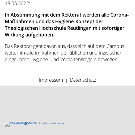
Grün:
18.05.2022:
Benediktinische
Spiritualität
In Abstimmung mit dem Rektorat werden alle Corona-
(12.11.2021)
Maßnahmen und das Hygiene-Konzept der
Vortrag
Theologischen Hochschule Reutlingen mit sofortiger
Anselm
Wirkung aufgehoben.
Grün:
Das Rektorat geht davon aus, dass sich auf dem Campus
Wege
weiterhin alle im Rahmen der üblichen und inzwischen
christlicher
eingeübten Hygiene- und Verhaltensregeln bewegen.
Spiritualität
(8.11.2019)
Kontakt
Navigation
Impressum
Datenschutz
Spenden
überspringen
Presse
Studierendenausweis
Studium
Generale
Berichte
vom
Studium