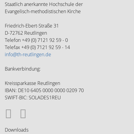
Generale
Staatlich anerkannte Hochschule der
Kontakt
Evangelisch-methodistischen Kirche
Spenden
Presse
Friedrich-Ebert-Straße 31
D-72762 Reutlingen
Bibliothek
Telefon +49 (0) 7121 92 59 - 0
Semestertermine/Veranstaltungen
Telefax +49 (0) 7121 92 59 - 14
AbsolventInnen
info@th-reutlingen.de
Studienordnung,
Vorlesungsverzeichnis
Gemeindebesuche
Bankverbindung:
Klinische
Seelsorgeausbildung
Kreissparkasse Reutlingen
(KSA-
IBAN: DE10 6405 0000 0000 0209 70
Kurse)
SWIFT-BIC: SOLADES1REU
Auslandsstudium,
Kooperationen
Studienbetrieb
während
der
Downloads
Corona-