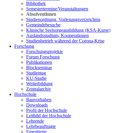
Bibliothek
Semestertermine/Veranstaltungen
AbsolventInnen
Studienordnung, Vorlesungsverzeichnis
Gemeindebesuche
Klinische Seelsorgeausbildung (KSA-Kurse)
Auslandsstudium, Kooperationen
Studienbetrieb während der Corona-Krise
Forschung
Forschungsprojekte
Forum Forschung
Publikationen
Blockseminar
Studientag
KU-Studie
Weiterbildung
Zentralarchiv
Hochschule
Bauvorhaben
Downloads
Profil der Hochschule
Leitbild der Hochschule
Lehrende
Lehrbeauftragte
Emeritierte