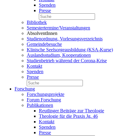
Spenden
Presse
Bibliothek
Semestertermine/Veranstaltungen
AbsolventInnen
Studienordnung, Vorlesungsverzeichnis
Gemeindebesuche
Klinische Seelsorgeausbildung (KSA-Kurse)
Auslandsstudium, Kooperationen
Studienbetrieb während der Corona-Krise
Kontakt
Spenden
Presse
Forschung
Forschungsprojekte
Forum Forschung
Publikationen
Reutlinger Beiträge zur Theologie
Theologie für die Praxis Jg. 46
Kontakt
Spenden
Presse