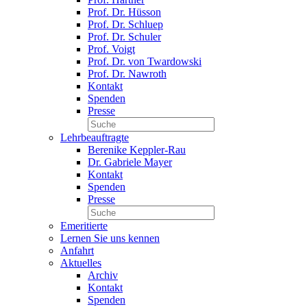
Prof. Dr. Hüsson
Prof. Dr. Schluep
Prof. Dr. Schuler
Prof. Voigt
Prof. Dr. von Twardowski
Prof. Dr. Nawroth
Kontakt
Spenden
Presse
Lehrbeauftragte
Berenike Keppler-Rau
Dr. Gabriele Mayer
Kontakt
Spenden
Presse
Emeritierte
Lernen Sie uns kennen
Anfahrt
Aktuelles
Archiv
Kontakt
Spenden