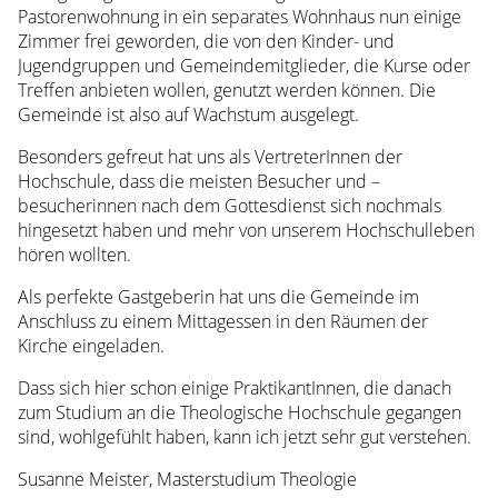
Kontakt
Pastorenwohnung in ein separates Wohnhaus nun einige
Spenden
Zimmer frei geworden, die von den Kinder- und
Presse
Jugendgruppen und Gemeindemitglieder, die Kurse oder
Treffen anbieten wollen, genutzt werden können. Die
Blockseminar
Gemeinde ist also auf Wachstum ausgelegt.
Blockseminar
(Bericht
Besonders gefreut hat uns als VertreterInnen der
2019)
Hochschule, dass die meisten Besucher und –
Kontakt
besucherinnen nach dem Gottesdienst sich nochmals
Spenden
hingesetzt haben und mehr von unserem Hochschulleben
Presse
hören wollten.
Studientag
Als perfekte Gastgeberin hat uns die Gemeinde im
KU-
Anschluss zu einem Mittagessen in den Räumen der
Studie
Kirche eingeladen.
Weiterbildung
Zentralarchiv
Dass sich hier schon einige PraktikantInnen, die danach
Kontakt
zum Studium an die Theologische Hochschule gegangen
Spenden
sind, wohlgefühlt haben, kann ich jetzt sehr gut verstehen.
Presse
Susanne Meister, Masterstudium Theologie