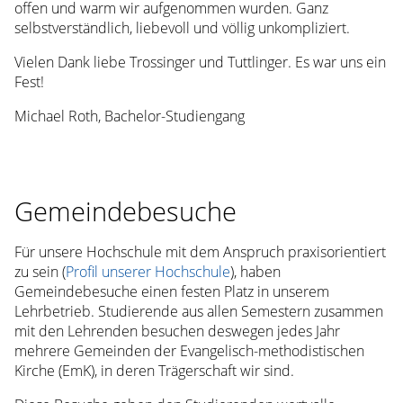
offen und warm wir aufgenommen wurden. Ganz
Kontakt
selbstverständlich, liebevoll und völlig unkompliziert.
Spenden
Presse
Vielen Dank liebe Trossinger und Tuttlinger. Es war uns ein
Fest!
Newsletter
Verwaltung
Michael Roth, Bachelor-Studiengang
Hinter
den
Kulissen
Kontakt
Spenden
Gemeindebesuche
Presse
Für unsere Hochschule mit dem Anspruch praxisorientiert
Förderkreis
zu sein (
Profil unserer Hochschule
), haben
Träger
Gemeindebesuche einen festen Platz in unserem
Geschichte
Lehrbetrieb. Studierende aus allen Semestern zusammen
Kontakt
mit den Lehrenden besuchen deswegen jedes Jahr
Spenden
mehrere Gemeinden der Evangelisch-methodistischen
Presse
Kirche (EmK), in deren Trägerschaft wir sind.
Campus