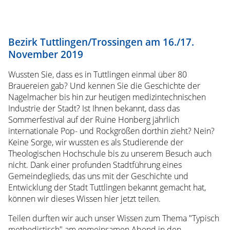
Hochschule
Bauvorhaben
Downloads
Profil
Bezirk Tuttlingen/Trossingen am 16./17.
der
November 2019
Hochschule
Leitbild
Wussten Sie, dass es in Tuttlingen einmal über 80
der
Brauereien gab? Und kennen Sie die Geschichte der
Hochschule
Nagelmacher bis hin zur heutigen medizintechnischen
Lehrende
Industrie der Stadt? Ist Ihnen bekannt, dass das
Prof.
Sommerfestival auf der Ruine Honberg jährlich
Dr.
internationale Pop- und Rockgrößen dorthin zieht? Nein?
Barthel
Keine Sorge, wir wussten es als Studierende der
Prof.
Theologischen Hochschule bis zu unserem Besuch auch
Dr.
nicht. Dank einer profunden Stadtführung eines
Elsner
Gemeindeglieds, das uns mit der Geschichte und
Prof.
Entwicklung der Stadt Tuttlingen bekannt gemacht hat,
Dr.
können wir dieses Wissen hier jetzt teilen.
Eschmann
Prof.
Teilen durften wir auch unser Wissen zum Thema "Typisch
Härtner
methodistisch" am gemeinsamen Abend in den