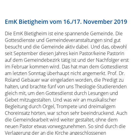
Krise
Kontakt
Spenden
EmK Bietigheim vom 16./17. November 2019
Presse
Die EmK Bietigheim ist eine spannende Gemeinde. Die
Forschung
Gottesdienste und Gemeindeveranstaltungen sind gut
Forschungsprojekte
besucht und die Gemeinde aktiv dabei. Und das, obwohl
Forum
seit September diesen Jahres kein Pastor/keine Pastorin
Forschung
auf dem Gemeindebezirk tätig ist und der Nachfolger erst
Publikationen
im Februar kommen wird. Das hat man dem Gottesdienst
Reutlinger
am letzten Sonntag überhaupt nicht angemerkt. Prof. Dr.
Beiträge
Roland Gebauer war eingeladen worden, die Predigt zu
zur
halten, und brachte fünf von uns Theologie-Studierenden
Theologie
gleich mit, um den Gottesdienst durch Lesungen und
Theologie
Gebet mitzugestalten. Und was wir an musikalischer
für
Begleitung durch Orgel, Trompete und dreimaligem
die
Choreinsatz hörten, war schon sehr beeindruckend. Auch
Praxis
die Gemeindearbeit wird weiter gestaltet, ohne dem
Jg.
neuen Pastor etwas vorwegzunehmen. So sind durch die
46
Verlagerung der an die Kirche angeschlossenen