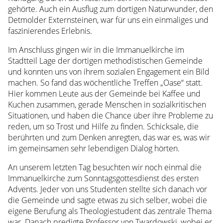
Kontakt
gehörte. Auch ein Ausflug zum dortigen Naturwunder, den
Spenden
Detmolder Externsteinen, war für uns ein einmaliges und
Presse
faszinierendes Erlebnis.
Streaming
Im Anschluss gingen wir in die Immanuelkirche im
Kontakt
Stadtteil Lage der dortigen methodistischen Gemeinde
Spenden
und konnten uns von ihrem sozialen Engagement ein Bild
Presse
machen. So fand das wöchentliche Treffen „Oase“ statt.
Hier kommen Leute aus der Gemeinde bei Kaffee und
Kuchen zusammen, gerade Menschen in sozialkritischen
Situationen, und haben die Chance über ihre Probleme zu
reden, um so Trost und Hilfe zu finden. Schicksale, die
berührten und zum Denken anregten, das war es, was wir
im gemeinsamen sehr lebendigen Dialog hörten.
An unserem letzten Tag besuchten wir noch einmal die
Immanuelkirche zum Sonntagsgottesdienst des ersten
Advents. Jeder von uns Studenten stellte sich danach vor
die Gemeinde und sagte etwas zu sich selber, wobei die
eigene Berufung als Theologiestudent das zentrale Thema
war. Danach predigte Professor von Twardowski, wobei er