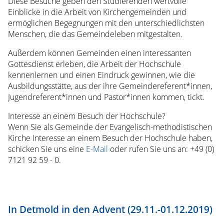
Diese Besuche geben den Studierenden wertvolle
Gemeinsam
Einblicke in die Arbeit von Kirchengemeinden und
leben
ermöglichen Begegnungen mit den unterschiedlichsten
und
Menschen, die das Gemeindeleben mitgestalten.
arbeiten
Geistliche
Außerdem können Gemeinden einen interessanten
Angebote
Gottesdienst erleben, die Arbeit der Hochschule
Wohnen
kennenlernen und einen Eindruck gewinnen, wie die
Mensa
Ausbildungsstätte, aus der ihre Gemeindereferent*innen,
Diversity
Jugendreferent*innen und Pastor*innen kommen, tickt.
Internationale
Studierende
Interesse an einem Besuch der Hochschule?
Mitarbeit
Wenn Sie als Gemeinde der Evangelisch-methodistischen
Studentische
Kirche Interesse an einem Besuch der Hochschule haben,
Selbstverwaltung
schicken Sie uns eine
E-Mail
oder rufen Sie uns an: +49 (0)
Kontakt
7121 92 59 - 0.
Spenden
Presse
Bewerbung
In Detmold in den Advent (29.11.-01.12.2019)
Online-
Bewerbung