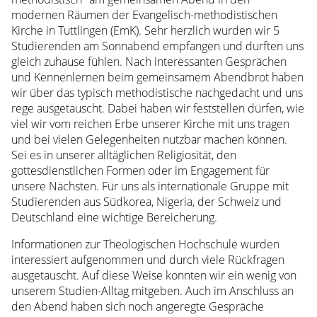
Prof.
modernen Räumen der Evangelisch-methodistischen
Dr.
Kirche in Tuttlingen (EmK). Sehr herzlich wurden wir 5
Hüsson
Studierenden am Sonnabend empfangen und durften uns
Prof.
gleich zuhause fühlen. Nach interessanten Gesprächen
Dr.
und Kennenlernen beim gemeinsamem Abendbrot haben
Schluep
wir über das typisch methodistische nachgedacht und uns
Prof.
rege ausgetauscht. Dabei haben wir feststellen dürfen, wie
Dr.
viel wir vom reichen Erbe unserer Kirche mit uns tragen
Schuler
und bei vielen Gelegenheiten nutzbar machen können.
Prof.
Sei es in unserer alltäglichen Religiosität, den
Voigt
gottesdienstlichen Formen oder im Engagement für
Prof.
unsere Nächsten. Für uns als internationale Gruppe mit
Dr.
Studierenden aus Südkorea, Nigeria, der Schweiz und
von
Deutschland eine wichtige Bereicherung.
Twardowski
Informationen zur Theologischen Hochschule wurden
Prof.
interessiert aufgenommen und durch viele Rückfragen
Dr.
ausgetauscht. Auf diese Weise konnten wir ein wenig von
Nawroth
unserem Studien-Alltag mitgeben. Auch im Anschluss an
Kontakt
den Abend haben sich noch angeregte Gespräche
Spenden