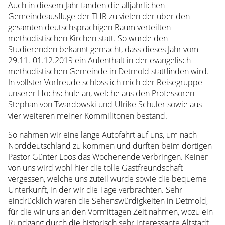
Auch in diesem Jahr fanden die alljährlichen
Theologie
Gemeindeausflüge der THR zu vielen der über den
&
gesamten deutschsprachigen Raum verteilten
Spiritualität
methodistischen Kirchen statt. So wurde den
Online-
Studierenden bekannt gemacht, dass dieses Jahr vom
Bewerbung
29.11.-01.12.2019 ein Aufenthalt in der evangelisch-
Soziale
methodistischen Gemeinde in Detmold stattfinden wird.
Arbeit
In vollster Vorfreude schloss ich mich der Reisegruppe
und
unserer Hochschule an, welche aus den Professoren
Diakonie
Stephan von Twardowski und Ulrike Schuler sowie aus
Zulassungsvoraussetzungen
vier weiteren meiner Kommilitonen bestand.
Deutschkenntnisse
Teilzeit,
So nahmen wir eine lange Autofahrt auf uns, um nach
Gasthörer
Norddeutschland zu kommen und durften beim dortigen
Zulassung
Pastor Günter Loos das Wochenende verbringen. Keiner
über
von uns wird wohl hier die tolle Gastfreundschaft
berufliche
vergessen, welche uns zuteil wurde sowie die bequeme
Qualifikation
Unterkunft, in der wir die Tage verbrachten. Sehr
Hochschulwechsel
eindrücklich waren die Sehenswürdigkeiten in Detmold,
Studienberatung
für die wir uns an den Vormittagen Zeit nahmen, wozu ein
Studiengebühren
Rundgang durch die historisch sehr interessante Altstadt