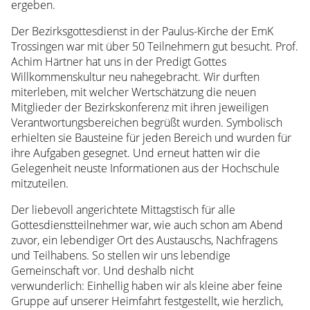
ergeben.
Presse
Der Bezirksgottesdienst in der Paulus-Kirche der EmK
Lehrbeauftragte
Trossingen war mit über 50 Teilnehmern gut besucht. Prof.
Berenike
Achim Härtner hat uns in der Predigt Gottes
Keppler-
Willkommenskultur neu nahegebracht. Wir durften
Rau
miterleben, mit welcher Wertschätzung die neuen
Dr.
Mitglieder der Bezirkskonferenz mit ihren jeweiligen
Gabriele
Verantwortungsbereichen begrüßt wurden. Symbolisch
Mayer
erhielten sie Bausteine für jeden Bereich und wurden für
Kontakt
ihre Aufgaben gesegnet. Und erneut hatten wir die
Spenden
Gelegenheit neuste Informationen aus der Hochschule
Presse
mitzuteilen.
Emeritierte
Der liebevoll angerichtete Mittagstisch für alle
Lernen
Gottesdienstteilnehmer war, wie auch schon am Abend
Sie
zuvor, ein lebendiger Ort des Austauschs, Nachfragens
uns
und Teilhabens. So stellen wir uns lebendige
kennen
Gemeinschaft vor. Und deshalb nicht
Anfahrt
verwunderlich: Einhellig haben wir als kleine aber feine
Aktuelles
Gruppe auf unserer Heimfahrt festgestellt, wie herzlich,
Archiv