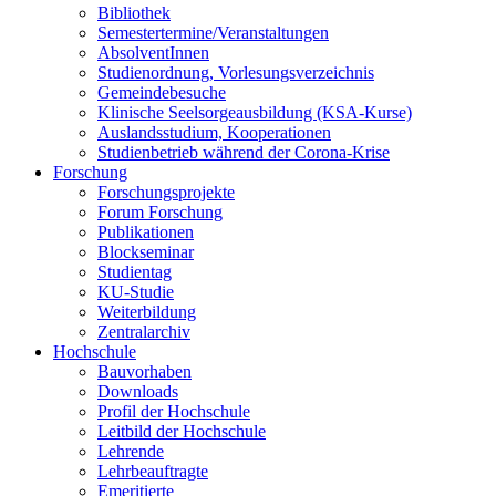
Bibliothek
Semestertermine/Veranstaltungen
AbsolventInnen
Studienordnung, Vorlesungsverzeichnis
Gemeindebesuche
Klinische Seelsorgeausbildung (KSA-Kurse)
Auslandsstudium, Kooperationen
Studienbetrieb während der Corona-Krise
Forschung
Forschungsprojekte
Forum Forschung
Publikationen
Blockseminar
Studientag
KU-Studie
Weiterbildung
Zentralarchiv
Hochschule
Bauvorhaben
Downloads
Profil der Hochschule
Leitbild der Hochschule
Lehrende
Lehrbeauftragte
Emeritierte