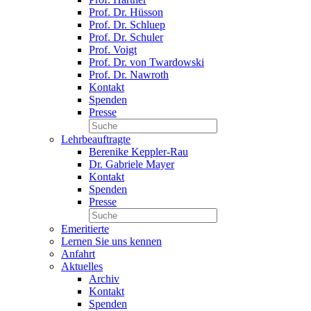
Prof. Dr. Hüsson
Prof. Dr. Schluep
Prof. Dr. Schuler
Prof. Voigt
Prof. Dr. von Twardowski
Prof. Dr. Nawroth
Kontakt
Spenden
Presse
Lehrbeauftragte
Berenike Keppler-Rau
Dr. Gabriele Mayer
Kontakt
Spenden
Presse
Emeritierte
Lernen Sie uns kennen
Anfahrt
Aktuelles
Archiv
Kontakt
Spenden